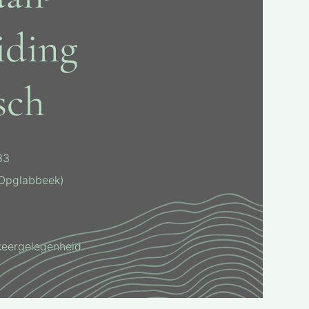
iding
sch
33
Opglabbeek)
keergelegenheid.