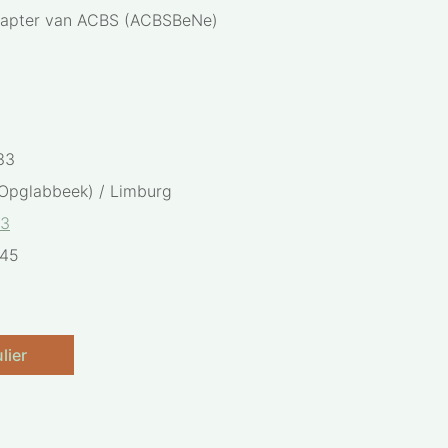
hapter van ACBS (ACBSBeNe)
33
Opglabbeek) / Limburg
93
445
lier