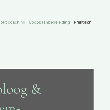
nout coaching
Loopbaanbegeleiding
Praktisch
oloog &
aan­