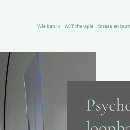
Wie ben ik
ACT therapie
Stress en bur
Psych
loopb