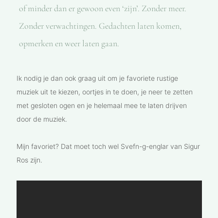
of minder dan er gewoon even ‘zijn’. Zonder meer.
Zonder verwachtingen. Gedachten laten komen,
opmerken en weer laten gaan.
Ik nodig je dan ook graag uit om je favoriete rustige
muziek uit te kiezen, oortjes in te doen, je neer te zetten
met gesloten ogen en je helemaal mee te laten drijven
door de muziek.
Mijn favoriet? Dat moet toch wel Svefn-g-englar van Sigur
Ros zijn.