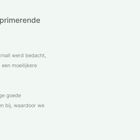
eprimerende
Arnall werd bedacht,
 een moeilijkere
ige goede
n bij, waardoor we