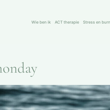
Wie ben ik
ACT therapie
Stress en bur
monday