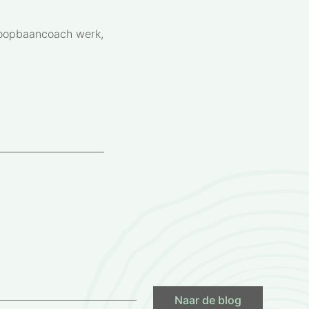
 loopbaancoach werk,
Naar de blog