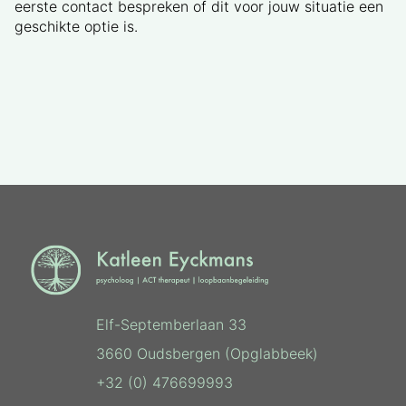
eerste contact bespreken of dit voor jouw situatie een
geschikte optie is.
Elf-Septemberlaan 33
3660 Oudsbergen (Opglabbeek)
+32 (0) 476699993