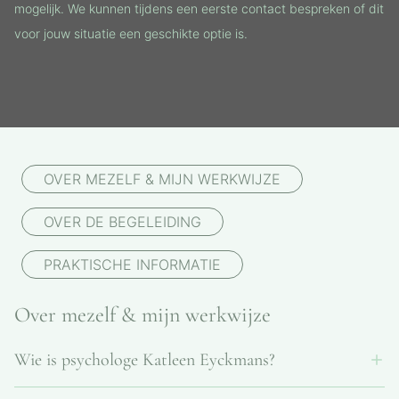
mogelijk. We kunnen tijdens een eerste contact bespreken of dit
voor jouw situatie een geschikte optie is.
OVER MEZELF & MIJN WERKWIJZE
OVER DE BEGELEIDING
PRAKTISCHE INFORMATIE
Over mezelf & mijn werkwijze
Wie is psychologe Katleen Eyckmans?
Katleen Eyckmans (°1975) is een erkend psycholoog