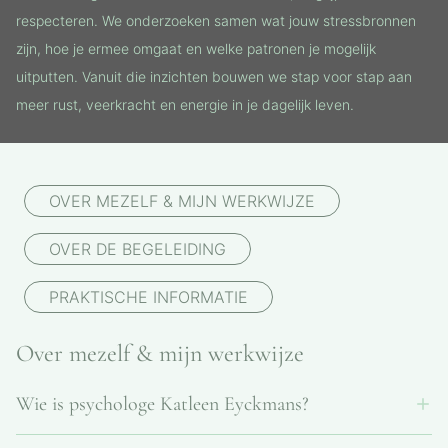
respecteren. We onderzoeken samen wat jouw stressbronnen
zijn, hoe je ermee omgaat en welke patronen je mogelijk
uitputten. Vanuit die inzichten bouwen we stap voor stap aan
meer rust, veerkracht en energie in je dagelijk leven.
OVER MEZELF & MIJN WERKWIJZE
OVER DE BEGELEIDING
PRAKTISCHE INFORMATIE
Over mezelf & mijn werkwijze
Wie is psychologe Katleen Eyckmans?
Katleen Eyckmans (°1975) is een erkend psycholoog