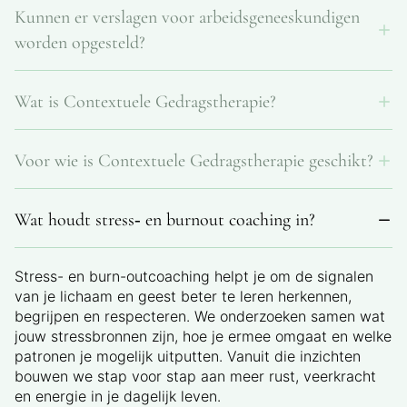
Kunnen er verslagen voor arbeidsgeneeskundigen
doorverwijzingen van huisartsen, psychiaters of
ziekenhuizen worden uiteraard ook aanvaard. Ook
worden opgesteld?
ambulante opvolging is mogelijk na residentiële of
dagklinische opnamen, gericht op herstel, integratie
Ja, op verzoek worden verslagen of rapporten voor
van het geleerde en preventie van herval.
Wat is Contextuele Gedragstherapie?
arbeidsgeneeskundigen en andere medische diensten
opgesteld, steeds in overleg met jou en met respect
Contextuele Gedragstherapie bekijkt gedrag in zijn
voor de privacyregels.
Voor wie is Contextuele Gedragstherapie geschikt?
volledige context – het hier‑en‑nu én je
levensgeschiedenis. We onderzoeken of oude patronen
Voor volwassenen die vastlopen in hardnekkige
je nog dienen. Door bewust contact te maken met
Wat houdt stress‑ en burnout coaching in?
patronen, zich belemmerd voelen door angst,
jezelf kun je loskomen van een verouderd script en een
perfectionisme of oude overtuigingen, en die willen
nieuw, authentiek verhaal schrijven.
leven volgens hun eigen waarden.
Stress- en burn-outcoaching helpt je om de signalen
van je lichaam en geest beter te leren herkennen,
begrijpen en respecteren. We onderzoeken samen wat
jouw stressbronnen zijn, hoe je ermee omgaat en welke
patronen je mogelijk uitputten. Vanuit die inzichten
bouwen we stap voor stap aan meer rust, veerkracht
en energie in je dagelijk leven.