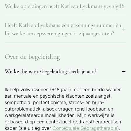
Welke opleidingen heeft Katleen Eyckmans gevolgd?
(erkenningsnummer 752125676). Na het behalen van
haar licentiaatsdiploma in de Arbeids- en
Katleen Eyckmans behaalde haar licentiaat in de
Organisatiepsychologie in 1998, werkte zij jarenlang in
Heeft Katleen Eyckmans een erkenningsnummer en
Arbeids- en Organisatiepsychologie (1998) en
het bedrijfsleven. In 2020 startte zij haar eigen praktijk
voltooide in juni 2025 een vierjarige
in Oudsbergen.
bij welke beroepsverenigingen is zij aangesloten?
postgraduaatopleiding Contextuele Gedragstherapie.
Ze volgde ook opleidingen in stress- en burn-
Katleen Eyckmans is erkend door de
outcoaching en blijft zich regelmatig bijscholen. In
Psychologencommissie onder nummer 752125676. Zij
Over de begeleiding
september 2025 start zij met PBBT® bij Yvonne
is lid van de Association for Contextual Behavioral
Barnes-Holmes.
Science (ACBS) en van de regionale afdeling ACBS
Welke diensten/begeleiding biedt je aan?
BeNe.
Ik help volwassenen (+18 jaar) met een brede waaier
aan mentale en psychische klachten zoals angst,
somberheid, perfectionisme, stress- en burn-
outproblematiek, alsook vragen rond loopbaan en
werkgerelateerde moeilijkheden. Mijn werkwijze is
gebaseerd op een contextueel gedragstherapeutisch
kader (zie uitleg over
Contextuele Gedragstherapie
).