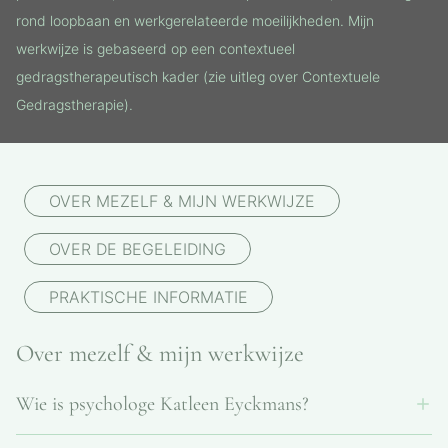
rond loopbaan en werkgerelateerde moeilijkheden. Mijn
werkwijze is gebaseerd op een contextueel
gedragstherapeutisch kader (zie uitleg over Contextuele
Gedragstherapie).
OVER MEZELF & MIJN WERKWIJZE
OVER DE BEGELEIDING
PRAKTISCHE INFORMATIE
Over mezelf & mijn werkwijze
Wie is psychologe Katleen Eyckmans?
Katleen Eyckmans (°1975) is een erkend psycholoog